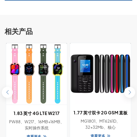
相关产品
1.77 英寸双卡 2G GSM 直板
1.83 英寸 4G LTE W217
头
功能手机带摄像头
RTOS GPS 智能手表，带
MG1801、MT6261D、
PW88、W217、16MB+16MB、
32+32Mb、核心
SIM、摄像头、NFC、心率和
实时操作系统
温度监测，适合儿童
查看更多
查看更多