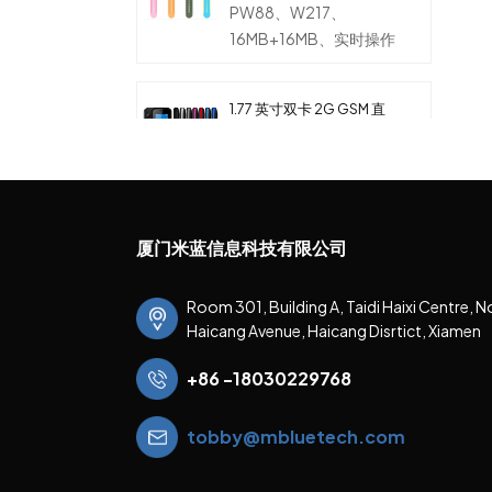
PW88、W217、
率和温度监测，适合儿童
16MB+16MB、实时操作
系统
1.77 英寸双卡 2G GSM 直
板功能手机带摄像头
MG1801、MT6261D、
32+32Mb、核心
厦门米蓝信息科技有限公司
1.77 英寸双卡 2G GSM 功
能手机，芯片组
MT6250D
Room 301, Building A, Taidi Haixi Centre, N
MG1806、MT6250D、
Haicang Avenue, Haicang Disrtict, Xiamen
32+32Mb、核
+86 -18030229768
2.4 英寸双卡 2G GSM 直
板功能手机，芯片组
tobby@mbluetech.com
MT6261D
MG0806、MT6261D、
32+32Mb、核心